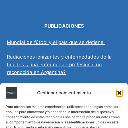
PUBLICACIONES
Mundial de fútbol y el país que se detiene.
Radiaciones ionizantes y enfermedades de la
tiroides: ¿una enfermedad profesional no
reconocida en Argentina?
Directivas Médicas Anticipadas en Córdoba:
Gestionar consentimiento
requisitos, registro y validez legal
Para ofrecer las mejores experiencias, utilizamos tecnologías como las
Sumar vida a los años: decálogo para un
cookies para almacenar y/o acceder a la información del dispositivo. El
envejecimiento saludable
consentimiento de estas tecnologías nos permitirá procesar datos como
el comportamiento de navegación o las identificaciones únicas en este
sitio. No consentir o retirar el consentimiento, puede afectar