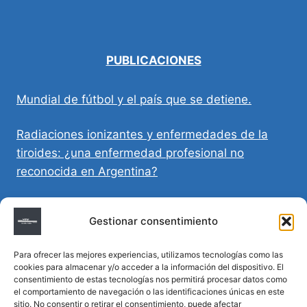
PUBLICACIONES
Mundial de fútbol y el país que se detiene.
Radiaciones ionizantes y enfermedades de la
tiroides: ¿una enfermedad profesional no
reconocida en Argentina?
Directivas Médicas Anticipadas en Córdoba:
Gestionar consentimiento
requisitos, registro y validez legal
Para ofrecer las mejores experiencias, utilizamos tecnologías como las
Sumar vida a los años: decálogo para un
cookies para almacenar y/o acceder a la información del dispositivo. El
envejecimiento saludable
consentimiento de estas tecnologías nos permitirá procesar datos como
el comportamiento de navegación o las identificaciones únicas en este
sitio. No consentir o retirar el consentimiento, puede afectar