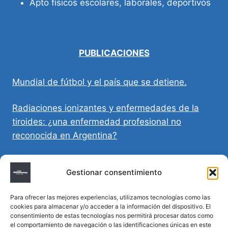
Apto físicos escolares, laborales, deportivos
PUBLICACIONES
Mundial de fútbol y el país que se detiene.
Radiaciones ionizantes y enfermedades de la
tiroides: ¿una enfermedad profesional no
reconocida en Argentina?
Directivas Médicas Anticipadas en Córdoba:
Gestionar consentimiento
requisitos, registro y validez legal
Para ofrecer las mejores experiencias, utilizamos tecnologías como las
Sumar vida a los años: decálogo para un
cookies para almacenar y/o acceder a la información del dispositivo. El
envejecimiento saludable
consentimiento de estas tecnologías nos permitirá procesar datos como
el comportamiento de navegación o las identificaciones únicas en este