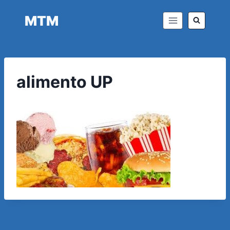
Saltar
MTM
al
contenido
alimento UP