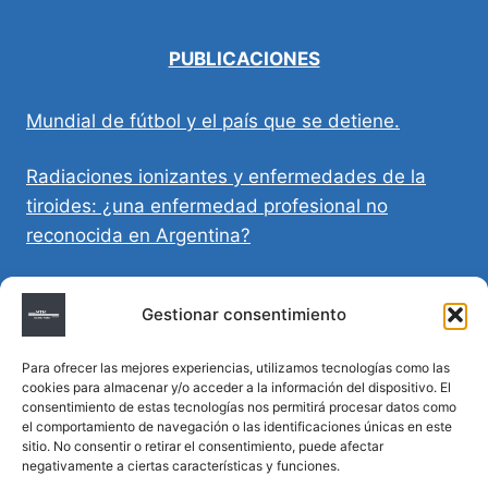
PUBLICACIONES
Mundial de fútbol y el país que se detiene.
Radiaciones ionizantes y enfermedades de la
tiroides: ¿una enfermedad profesional no
reconocida en Argentina?
Directivas Médicas Anticipadas en Córdoba:
Gestionar consentimiento
requisitos, registro y validez legal
Para ofrecer las mejores experiencias, utilizamos tecnologías como las
Sumar vida a los años: decálogo para un
cookies para almacenar y/o acceder a la información del dispositivo. El
envejecimiento saludable
consentimiento de estas tecnologías nos permitirá procesar datos como
el comportamiento de navegación o las identificaciones únicas en este
sitio. No consentir o retirar el consentimiento, puede afectar
Determinación de la hora de muerte en
negativamente a ciertas características y funciones.