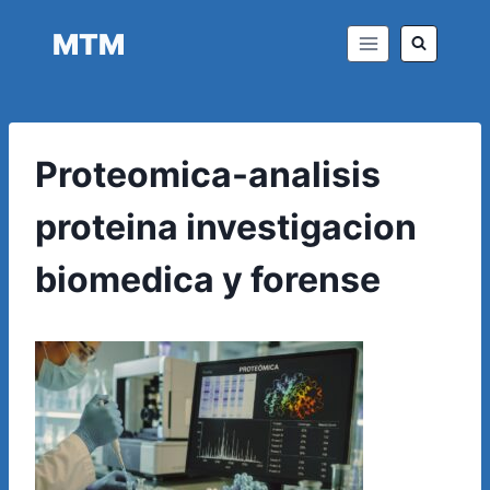
Saltar
MTM
al
contenido
Proteomica-analisis
proteina investigacion
biomedica y forense