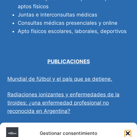
aptos físicos
Juntas e interconsultas médicas
Consultas médicas presenciales y online
Apto físicos escolares, laborales, deportivos
PUBLICACIONES
Mundial de fútbol y el país que se detiene.
Radiaciones ionizantes y enfermedades de la
tiroides: ¿una enfermedad profesional no
reconocida en Argentina?
Directivas Médicas Anticipadas en Córdoba:
Gestionar consentimiento
requisitos, registro y validez legal