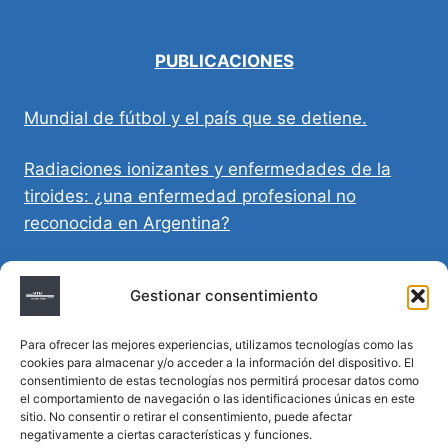
PUBLICACIONES
Mundial de fútbol y el país que se detiene.
Radiaciones ionizantes y enfermedades de la
tiroides: ¿una enfermedad profesional no
reconocida en Argentina?
Directivas Médicas Anticipadas en Córdoba:
Gestionar consentimiento
requisitos, registro y validez legal
Para ofrecer las mejores experiencias, utilizamos tecnologías como las
Sumar vida a los años: decálogo para un
cookies para almacenar y/o acceder a la información del dispositivo. El
envejecimiento saludable
consentimiento de estas tecnologías nos permitirá procesar datos como
el comportamiento de navegación o las identificaciones únicas en este
sitio. No consentir o retirar el consentimiento, puede afectar
Determinación de la hora de muerte en
negativamente a ciertas características y funciones.