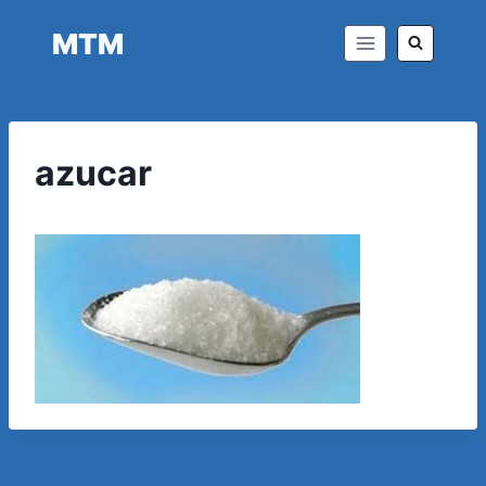
Saltar
MTM
al
contenido
azucar