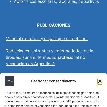
Apto físicos escolares, laborales, deportivos
PUBLICACIONES
Mundial de fútbol y el país que se detiene.
Radiaciones ionizantes y enfermedades de la
tiroides: ¿una enfermedad profesional no
reconocida en Argentina?
Directivas Médicas Anticipadas en Córdoba:
Gestionar consentimiento
requisitos, registro y validez legal
Para ofrecer las mejores experiencias, utilizamos tecnologías como las
Sumar vida a los años: decálogo para un
cookies para almacenar y/o acceder a la información del dispositivo. El
envejecimiento saludable
consentimiento de estas tecnologías nos permitirá procesar datos como
el comportamiento de navegación o las identificaciones únicas en este